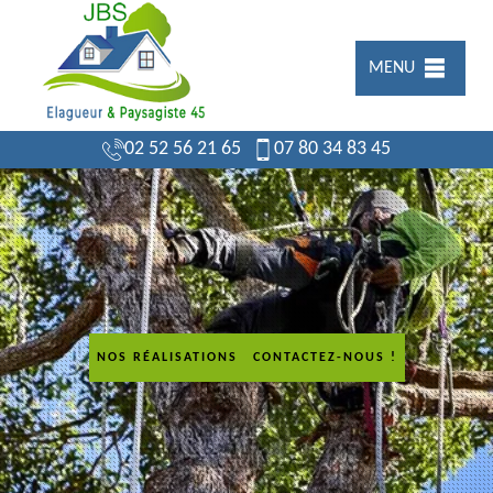
MENU
02 52 56 21 65
07 80 34 83 45
NOS RÉALISATIONS
CONTACTEZ-NOUS !