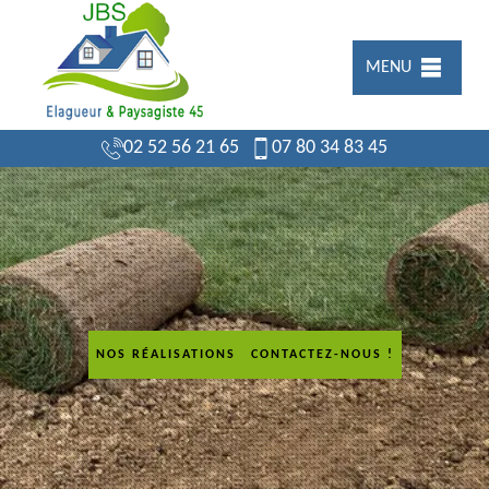
MENU
02 52 56 21 65
07 80 34 83 45
NOS RÉALISATIONS
CONTACTEZ-NOUS !