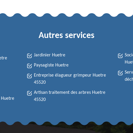
Autres services
Jardinier Huetre
Soci
etre
Hue
Paysagiste Huetre
Serv
Entreprise élagueur grimpeur Huetre
déch
45520
Artisan traitement des arbres Huetre
e Huetre
45520