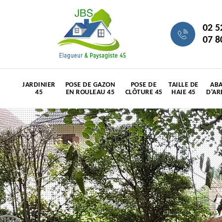
02 5
07 8
JARDINIER
POSE DE GAZON
POSE DE
TAILLE DE
ABA
45
EN ROULEAU 45
CLÔTURE 45
HAIE 45
D'AR