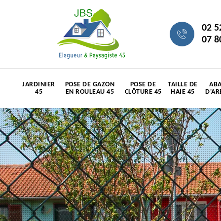
02 5
07 8
JARDINIER
POSE DE GAZON
POSE DE
TAILLE DE
ABA
45
EN ROULEAU 45
CLÔTURE 45
HAIE 45
D'AR