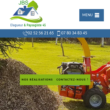
MENU
02 52 56 21 65
07 80 34 83 45
NOS RÉALISATIONS
CONTACTEZ-NOUS !