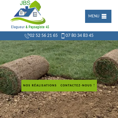
MENU
02 52 56 21 65
07 80 34 83 45
NOS RÉALISATIONS
CONTACTEZ-NOUS !