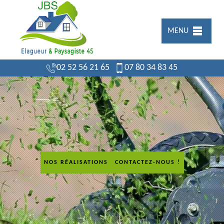
MENU
02 52 56 21 65
07 80 34 83 45
NOS RÉALISATIONS
CONTACTEZ-NOUS !