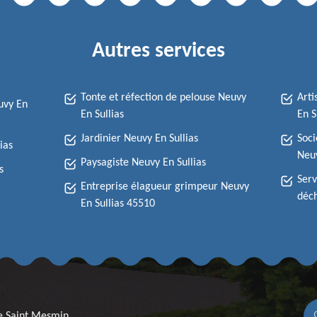
Autres services
Tonte et réfection de pelouse Neuvy
Arti
uvy En
En Sullias
En S
Jardinier Neuvy En Sullias
Soci
ias
Neuv
Paysagiste Neuvy En Sullias
s
Serv
Entreprise élagueur grimpeur Neuvy
déch
En Sullias 45510
re Saint Mesmin