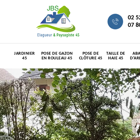
02 5
07 8
JARDINIER
POSE DE GAZON
POSE DE
TAILLE DE
ABA
45
EN ROULEAU 45
CLÔTURE 45
HAIE 45
D'AR