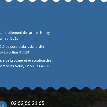
san traitement des arbres Neuvy
ullias 45510
été de pose d'abris de jardin
y En Sullias 45510
ice de broyage et évacuation des
ets verts Neuvy En Sullias 45510
02 52 56 21 65